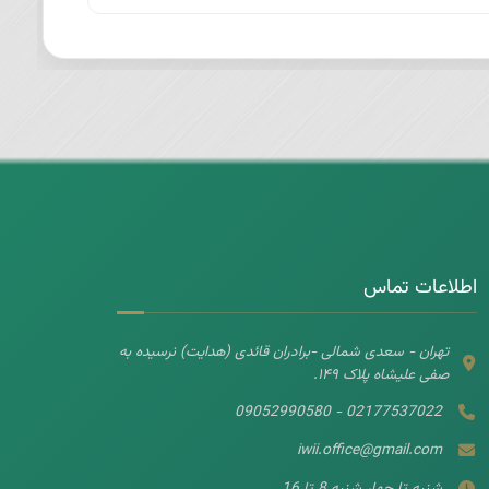
اطلاعات تماس
تهران - سعدی شمالی -برادران قائدی (هدایت) نرسیده به
صفی علیشاه پلاک ۱۴۹.
02177537022 - 09052990580
iwii.office@gmail.com
شنبه تا چهار شنبه 8 تا 16