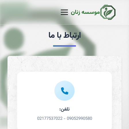
موسسه زنان
ارتباط با ما
تلفن:
02177537022 - 09052990580