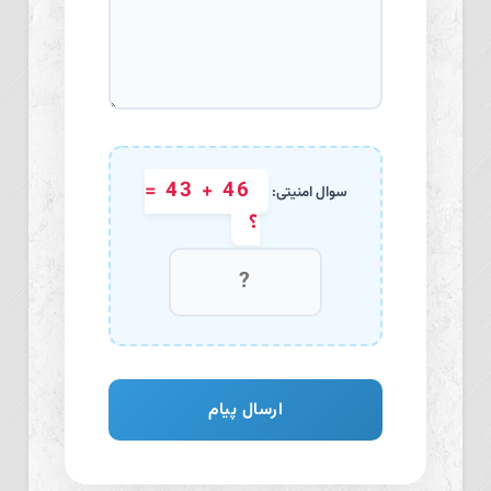
46 + 43 =
سوال امنیتی:
؟
ارسال پیام