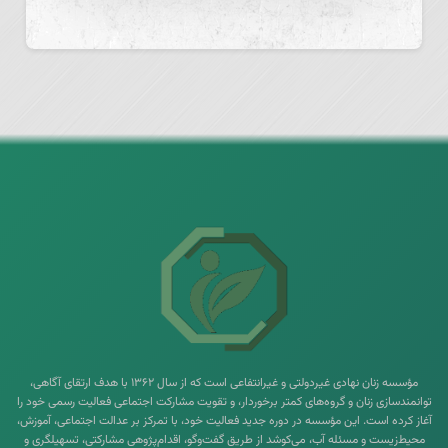
مؤسسه زنان نهادی غیردولتی و غیرانتفاعی است که از سال ۱۳۶۲ با هدف ارتقای آگاهی،
توانمندسازی زنان و گروه‌های کمتر برخوردار، و تقویت مشارکت اجتماعی فعالیت رسمی خود را
آغاز کرده است. این مؤسسه در دوره جدید فعالیت خود، با تمرکز بر عدالت اجتماعی، آموزش،
محیط‌زیست و مسئله آب، می‌کوشد از طریق گفت‌وگو، اقدام‌پژوهی مشارکتی، تسهیلگری و