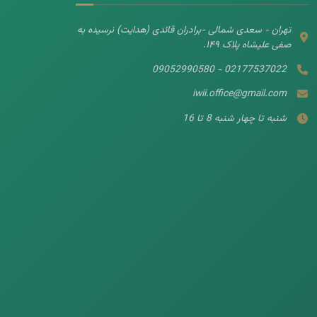
تهران - سعدی شمالی -برادران قائدی (هدایت) نرسیده به
صفی علیشاه پلاک ۱۴۹.
02177537022 - 09052990580
iwii.office@gmail.com
شنبه تا چهار شنبه 8 تا 16